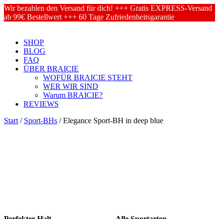
Wir bezahlen den Versand für dich! +++ Gratis EXPRESS-Versand
ab 99€ Bestellwert +++ 60 Tage Zufriedenheitsgarantie
SHOP
BLOG
FAQ
ÜBER BRAICIE
WOFÜR BRAICIE STEHT
WER WIR SIND
Warum BRAICIE?
REVIEWS
Start
/
Sport-BHs
/ Elegance Sport-BH in deep blue
Perfekter Halt
Alle Sportarten